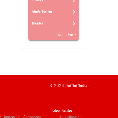
+49 178 37 18 79 6
roettingen.de
Nadine Jung
Telefon:
volleyball@tsv-
Kinderturnen
Ansprechpartner:
+49 151 12 47 34 06
roettingen.de
Angelina Lochner
Telefon:
fitness@tsv-
Theater
Ansprechpartner:
+49 171 84 71 73 7
roettingen.de
Christian Sakautzki
Telefon:
fitness@tsv-
schließen ×
Ansprechpartner:
+49 174 96 60 944
roettingen.de
Sven Gibfried
Telefon:
info@tsv-
+49 151 50 98 23
roettingen.de
23
Telefon:
+49 170 24 67 84 6
© 2026 GeMeMedia
Laientheater
e
Instagram
Sponsoren
Laientheater