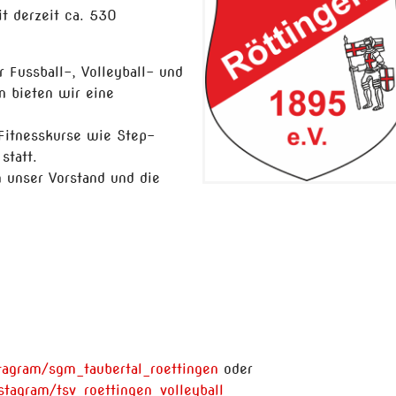
it derzeit ca. 530
 Fussball-, Volleyball- und
n bieten wir eine
 Fitnesskurse wie Step-
statt.
 unser Vorstand und die
tagram/sgm_taubertal_roettingen
oder
stagram/tsv_roettingen_volleyball