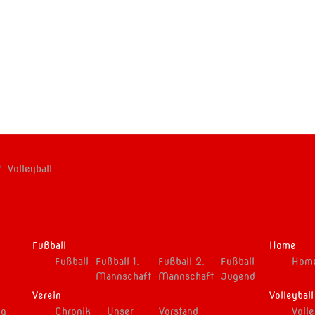
Volleyball
Fußball
Home
Fußball
Fußball 1.
Fußball 2.
Fußball
Hom
Mannschaft
Mannschaft
Jugend
Verein
Volleybal
ng
Chronik
Unser
Vorstand
Volle