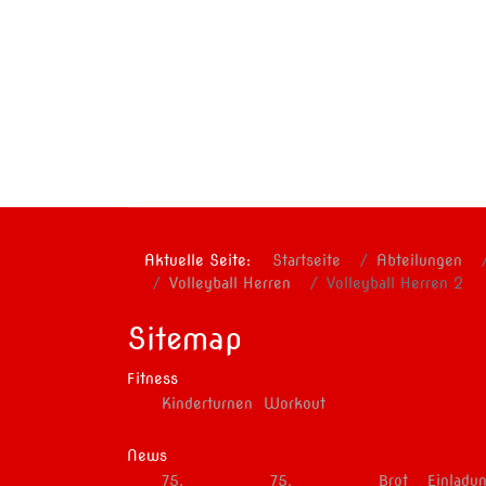
Aktuelle Seite:
Startseite
Abteilungen
Volleyball Herren
Volleyball Herren 2
Sitemap
Fitness
Kinderturnen
Workout
News
75.
75.
Brot
Einladu